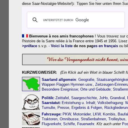
diese Saar-Nostalgie-Website!)
:
Tippen Sie hier unten Ihren Such
Bienvenue
à nos amis francophones
!
Vous trouvez sur c
l'histoire de la Sarre reliée à la France entre 1945 et 1956. Lisez
>préface
s.v.p.
-
Voici la liste
de nos p
ag
es en français
ou bi
KURZWEGWEISER:
(Ein Klick auf ein Wort in blauer Schrift
Saarland allgemein
:
Geografie
,
Staatsangehörigkei
Wappen Flaggen Hymnen usw.,
Zeitzeugen-Erinner
Besondere Ereignisse;
Orte und Gebäude;
Straßen
Politik:
Zeittafel,
Saargeschichte,
JoHo
,
Grandval,
P
Saarstatut:
Entstehung u. Inhalt
;
Volksbefragung:
W
Tumulte
,
Presse,
Ergebnis & Folgen
,
Rückgliederun
Fahrzeuge
:
PKW
,
Motorräder
,
LKW
,
Kombis,
Baufa
Traktoren
,
Omnibusse
,
Straßenbahn
en,
Trolleybus
,
Flugverkehr,
Schiffe,
Feuerwehr
.
Kfz auch unter
Pos