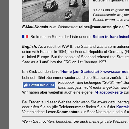
trotzdem irgendwann 
< Das Foto zeigt die u
Einbahnstraße war, die
Betrieb waren.
(Bild von
E-Mail-Kontakt
zum Webmaster
:
rainer@saar-nostalgie.de
; T
So kommen Sie zu der Liste unserer
Seiten in französis
English:
As a result of WW II, the Saarland was a semi-autonom
union with France.
In 1954, the Federal Republic of Germany (F
a United Europe.
But the people of Saarland refused
the Statut
Saar as a 'Land' into the FRG on 1st January 1957.
Ein Klick auf den Link "
Home (zur Startseite) > www.s
aar-nos
befindet,
führt Sie immer wieder auf diese Startseite zurück.
- 
Facebook: d
en bisherigen
"Gefällt mir"-Bu
kann also jetzt nicht mehr angeklickt wer
Wir haben aber weiterhin auch eine eigene
>Fa
cebook
s
eite
zu
Bei Fragen zu dieser Website oder wenn Sie etwas dazu beitr
oder rufen Sie an (die Telefonnummer finden Sie auf der
Kontak
Verschiedene
Leser-Kommentare
zur Saar-Nostalgie sind auf 
Wenn Sie möchten, besuchen Sie auch meine private Website mi