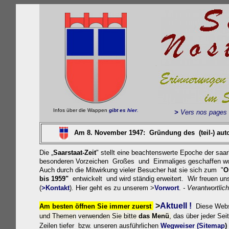
.
Infos über die Wappen
gibt es
hier
.
>
Vers nos pages 
Am 8. November 1947: Gründung des (teil-) aut
Die „
Saarstaat-Zeit
" stellt eine beachtenswerte Epoche der sa
besonderen Vorzeichen Großes und Einmaliges geschaffen wor
Auch durch die Mitwirkung vieler Besucher hat sie sich zum "
O
bis 1959"
entwickelt und wird ständig erweitert. Wir freuen u
(
>Kontakt
).
Hier geht es zu unserem >
Vorwort
.
- Verantwortlic
>
Aktu
e
l
l !
Am besten öffnen Sie immer zuerst
Diese Websi
und Themen
verwenden Sie bitte
das
Menü
,
das über jeder Seit
Zeilen tiefer bzw. unseren ausführlichen
W
egweiser
(Sitemap
)