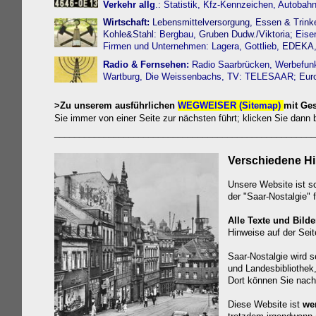
Verkehr allg
.:
Statistik,
Kfz-Kennzeichen
,
Autobah
Wirtschaft:
Lebensmittelversorgung
,
Essen & Trink
Kohle&Stahl
: Bergbau,
Gruben Dudw.
/
Viktoria;
Eise
Firmen und Unternehmen: Lagera,
Gottlieb,
EDEKA
Radio & Fernsehen:
Radio Saarbrücken,
Werbefun
Wartburg,
Die Weissenbachs,
TV: TELESAAR;
Eur
>Zu unserem ausführlichen
WEGWEISER
(Sitemap)
mit Ge
Sie immer von einer Seite zur nächsten führt; klicken Sie dann b
_____________________________________________________
Verschiedene H
Unsere Website ist s
der "Saar-Nostalgie" 
Alle Texte und Bilde
Hinweise auf der Sei
Saar-Nostalgie wird s
und Landesbibliothek,
Dort können Sie nach
Diese Website ist
wer