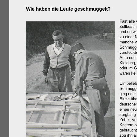
Wie haben die Leute geschmuggelt?
Fast alle
Zollbest
und so wu
zu einer 
manche v
Schmugge
versteck
Auto oder
Kleidung,
oder im G
waren kei
Ein belie
Schmuggel
ging oder
Bluse übe
deutsche
einen neu
sorgfältig
Zettel, v
Knittern 
gebraucht
zog ihn a