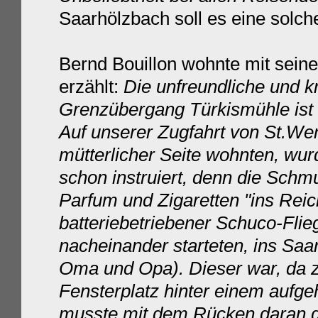
Saa
rhölzbach soll es eine solc
Bernd Bouillon wohnte mit seine
erzählt:
Die unfreundliche und kr
Grenzübergang Türkismühle ist 
Auf unserer Zugfahrt von St.We
mütterlicher Seite wohnten, wu
schon instruiert, denn die Schmug
Parfum und Zigaretten "ins Reic
batteriebetriebener Schuco-Flieg
nacheinander starteten, ins Saa
Oma und Opa). Dieser war, da zi
Fensterplatz hinter einem aufge
musste mit dem Rücken daran g