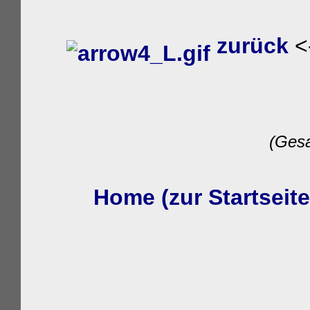
zurück
<
wwwon
(Gesa
Home (zur Startseit