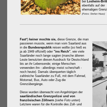
bei
Losheim-Britt
ebenfalls auf der
ehemaligen Gren
(Fotos: Stefan Haas)
Fast
*)
keiner mochte sie,
diese Grenze, die man
passieren musste, wenn man vom Saarland aus
in die
Bundesrepublik
reisen wollte (so hieß es
ja ab 1949 offiziell) oder
"ins Reich"
, wie viele
Saarländer noch lange sagten (manche älteren
Leute benutzten diesen Ausdruck für Deutschland
bis an ihr Lebensende; einige Menschen
verwenden ihn - allerdings meist scherzhaft -
noch heute). Damals überquerten täglich
zahlreiche Saarländer zu Fuß, mit dem Fahrrad,
Motorrad, Bus, Auto oder Zug die
Grenzübergänge.
Diese wurden überwacht von Angehörigen der
saarländischen Grenzpo
lizei und von
französischen
Zöllnern
(siehe Foto unten
)
Letztere waren für die Kontrolle des Zoll- und