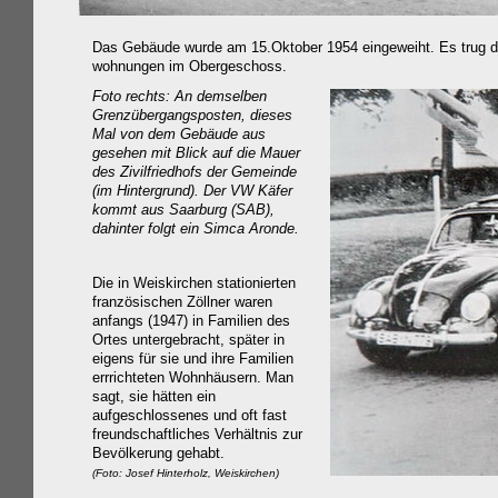
Das Gebäude wurde am 15.Oktober 1954 eingeweiht. Es trug d
wohnungen im Obergeschoss.
Foto rechts: An demselben
Grenzübergangsposten, dieses
Mal von dem Gebäude aus
gesehen mit Blick auf die Mauer
des Zivilfriedhofs der Gemeinde
(im Hintergrund). Der VW Käfer
kommt aus Saarburg (SAB),
dahinter folgt ein Simca Aronde.
Die in Weiskirchen stationierten
französischen Zöllner waren
anfangs (1947) in Familien des
Ortes untergebracht, später in
eigens für sie und ihre Familien
errrichteten Wohnhäusern. Man
sagt, sie hätten ein
aufgeschlossenes und oft fast
freundschaftliches Verhältnis zur
Bevölkerung gehabt.
(Foto: Josef Hinterholz, Weiskirchen)