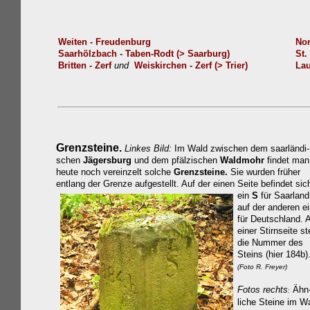
Weiten - Freudenburg
Non
Saarhölzbach - Taben-Rodt (> Saarburg)
St.
Britten - Zerf
und
Weiskirchen - Zerf (> Trier)
Lau
Grenzsteine.
Linkes Bild:
Im Wald zwischen dem saarländi-
schen
Jägersburg
und dem pfälzischen
Waldmohr
findet man
heute noch vereinzelt solche
Grenzsteine.
Sie wurden früher
entlang der Grenze aufgestellt.
Auf der einen Seite befindet sic
ein
S
für Saarland
auf der anderen e
für Deutschland. 
einer Stirnseite st
die Nummer des
Steins (hier 184b)
(Foto R. Freyer)
Fotos rechts
Ähn
:
liche Steine im W