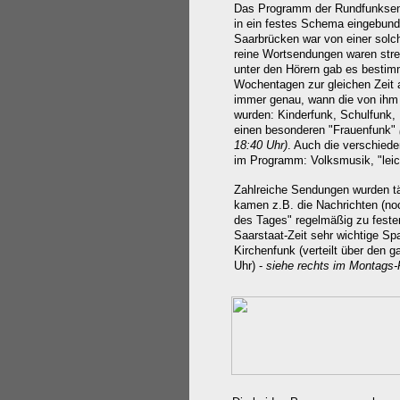
Das Programm der Rundfunksend
in ein festes Schema eingebun
Saarbrücken war von einer solch
reine Wortsendungen waren stren
unter den Hörern gab es besti
Wochentagen zur gleichen Zeit a
immer genau, wann die von ihm
wurden: Kinderfunk, Schulfunk,
einen besonderen "Frauenfunk"
18:40 Uhr)
. Auch die verschiede
im Programm: Volksmusik, "leic
Zahlreiche Sendungen wurden tä
kamen z.B. die Nachrichten (noc
des Tages" regelmäßig zu festen
Saarstaat-Zeit sehr wichtige Sp
Kirchenfunk (verteilt über den 
Uhr) -
siehe rechts im
Montags-