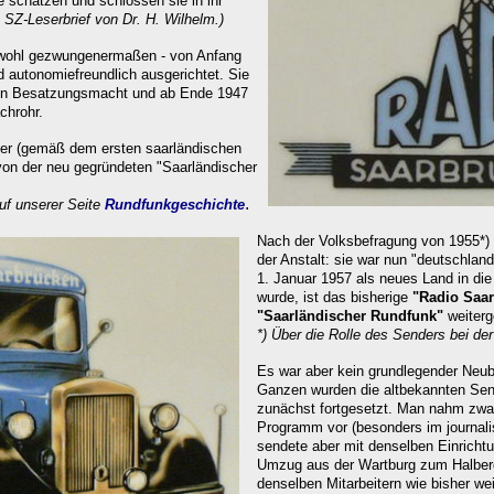
 schätzen und schlossen sie in ihr
SZ-Leserbrief
von Dr. H. Wilhelm.)
l wohl gezwungenermaßen - von Anfang
nd autonomiefreundlich
ausgerichtet. Sie
hen Besatzungsmacht und ab Ende 1947
chrohr.
er (gemäß dem ersten saarländischen
on der neu gegründeten "Saarländischer
.
auf unserer Seite
Rundfunkgeschichte
Nach der Volksbefragung von 1955*) ä
der Anstalt: sie war nun "deutschlan
1. Januar 1957 als neues Land in die
wurde, ist das bisherige
"Radio Saa
"Saarländischer Rundfunk"
weiterg
*) Über die Rolle des Senders
bei der
Es war aber kein grundlegender Neu
Ganzen wurden die altbekannten Sen
zunächst fortgesetzt. Man nahm zw
Programm vor (besonders im journalis
sendete aber mit denselben Einrichtu
Umzug aus der Wartburg zum Halberg
denselben Mitarbeitern wie bisher wei