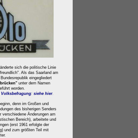
nderte sich die politische Linie
dfreundlich". Als das Saarland am
 Bundesrepublik eingegliedert
rbrücken"
unter dem Namen
eführt worden.
Volksbefrag
ung
:
siehe hier
.
beginn, denn im Großen und
dungen des bisherigen Senders
ar verschiedene Änderungen am
tischen Bereich), arbeitete und
ngen (erst 1961 erfolgte der
) und zum größten Teil mit
ter.