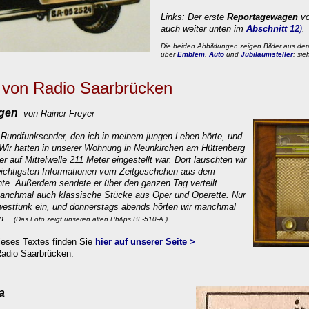
Links: Der erste
Reportagewagen
vo
auch weiter unten im
Abschnitt 12
)
.
Die beiden Abbildungen zeigen Bilder aus dem
über
Emblem
,
Auto
und
Jubiläumsteller
: sie
von Radio Saarbrücken
ungen
von Rainer Freyer
 Rundfunksender, den ich in meinem jungen Leben hörte, und
. Wir hatten in unserer Wohnung in Neunkirchen am Hüttenberg
er auf Mittelwelle 211 Meter eingestellt war.
Dort lauschten wir
wichtigsten Informationen vom Zeitgeschehen aus dem
hte. Außerdem sendete er über den ganzen Tag verteilt
manchmal auch klassische Stücke aus Oper und Operette. Nur
dwestfunk ein, und donnerstags abends hörten wir manchmal
...
(Das Foto zeigt unseren
alten Philips BF-510-A.)
eses Textes finden Sie
hier auf unserer Seite
>
adio Saarbrücken.
a