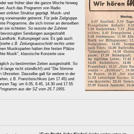
er war früher über die ganze Woche hinweg
den. Auch das Programm von Radio
en strikten Struktur geprägt. Musik- und
g voneinander getrennt. Für jede Zielgruppe
mmte Programme, die sich immer an denselben
n sie richteten. So wusste der Zuhörer
 bevorzugten Sendungen ausgestrahlt
 Landfunk, Kulturspiegel usw. Es gab auch
(siehe z.B. Zeitungsausschnitt rechts unter
nen Musiksparten hatten ihre festen Plätze
hte Musik", klassische Konzerte usw.
glich zu bestimmten Zeiten ausgestrahlt. So
h lange nicht stündlich!) und "Die Stimme
 Uhrzeiten. Dasselbe galt für weitere in der
arten, z.B. Französischkurs (um 17.45) und
ganzen Tag: um 6.05, 8.45, 14.30 und 17.55
Programm aus der SZ vom 25.7.1955.