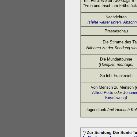
mit Ferdi Welter
(werktags 6 -
"
Froh und frisch am Frühstück
Nachrichten
(siehe weiter unten, Abschni
Presseschau
Die Stimme des T
Näheres zu der Sendung sieh
Die Mundartbühne
(Hörspiel, montags)
So lebt Frankreich
Von Mensch zu Mensch
(
Alfred Petto
oder
Johann
Kirschweng
)
Jugendfunk
(mit Heinrich Ka
*)
Zur Sendung Der
Bunte Te