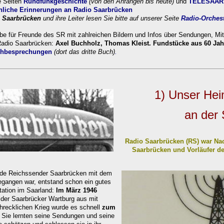
e Seiten
Rundfunkgeschichte
(von den Anfängen bis heute)
und
TELESAAR
nliche Erin
nerungen an Radio Saarbrücken
o Saarbrücken
und ihre Leiter lesen Sie bitte auf unserer Seite
Radio-Orches
be für Freunde des SR mit zahlreichen Bildern und Infos über Sendungen, Mit
Radio Saarbrücken:
Axel Buchholz, Thomas Kleist. Fundstücke aus 60 Ja
hbesprechungen
(dort das dritte Buch)
.
1) Unser
Hei
an der 
Radio Saarbrücken (RS) war Na
Saarbrücken und Vorläufer 
de Reichssender Saarbrücken mit dem
gangen war, entstand schon ein gutes
tation im Saarland:
Im März 1946
 der Saarbrücker Wartburg aus mit
ecklichen Krieg wurde es schnell
zum
Sie lernten seine Sendungen und seine