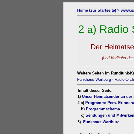
Home (zur Startseite) >
www.sa
2
) Radio
a
Der Heimatse
(und Vorläufer des Saar
Weitere Seiten im Rundfunk-Ka
Funkhaus Wartburg
-
Radio-Orch
Inhalt dieser Seite:
1)
Unser Heimatsender an der 
2 a)
Programm: Pers. Erinner
b)
Programmschema
c)
Sendungen und Mitwirke
3)
Funkhaus Wartburg