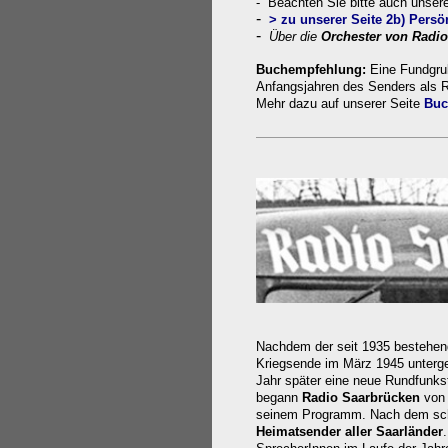
- Beachten Sie bitte auch unser
-
>
zu unserer Seite
2b) Persö
-
Über die
Orchester von Radi
Buchempfehlung:
Eine Fundgru
Anfangsjahren des Senders als 
Mehr dazu auf unserer Seite
Buc
Nachdem der seit 1935 bestehen
Kriegsende im März 1945 unterge
Jahr später eine neue Rundfunks
begann
Radio Saarbrücken
von
seinem Programm. Nach dem schr
Heimatsender aller Saarländer
.