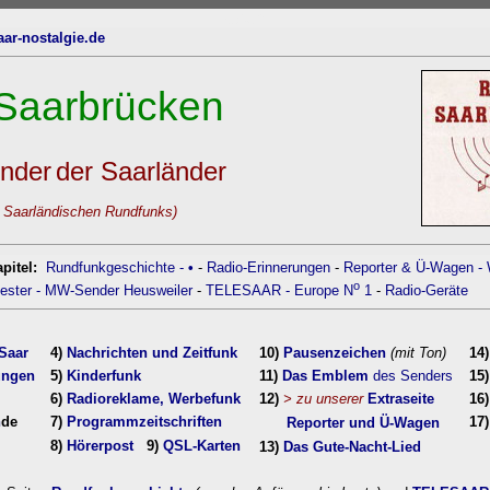
oben
ar-nostalgie.de
 Saarbrücken
nder
der Saarländer
ländischen Rundfunks)
pitel:
Rundfunkgeschichte
-
•
-
Radio-Erinnerungen
-
Reporter & Ü-Wagen
-
o
ester
- MW-Sender Heusweiler
-
TELESAAR
-
Europe N
1
-
Radio-Geräte
Saar
4)
Nachrichten und Zeitfunk
10)
Pausenzeichen
(mit Ton)
14)
ungen
5)
Kinderfunk
11)
Das Emblem
des Senders
15
6)
Radioreklame, Werbefunk
12)
> zu unserer
Extras
eite
16)
n
de
7)
Programmzeitschriften
17
Reporter und Ü-Wagen
8)
Hörerpost
9)
Q
SL-Karten
di
13)
Das Gute-Nacht-Lied