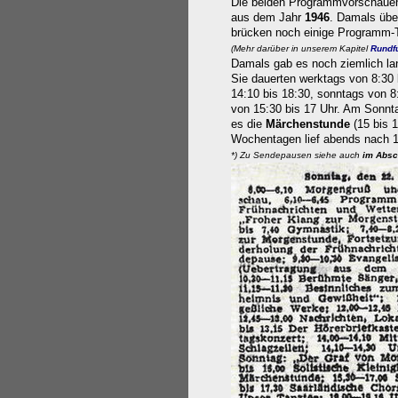
Die beiden Programmvorschaue
aus dem Jahr
1946
. Damals übe
brücken noch einige Programm-
(Mehr darüber in unserem Kapitel
Rundf
Damals gab es noch ziemlich l
Sie dauerten werktags von 8:30 
14:10 bis 18:30, sonntags von 8
von 15:30 bis 17 Uhr. Am Sonnt
es die
Märchenstunde
(15 bis 1
Wochentagen lief abends nach 1
*)
Zu Sendepausen siehe auch
im Absc