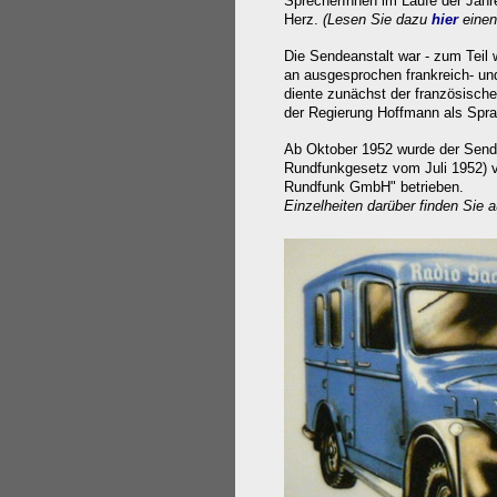
SprecherInnen im Laufe der Jahre
Herz.
(Lesen Sie dazu
hier
einen
Die Sendeanstalt war - zum Tei
an ausgesprochen
frankreich- u
diente zunächst der französisc
der Regierung Hoffmann als Spra
Ab Oktober 1952 wurde der Send
Rundfunkgesetz vom Juli 1952) v
Rundfunk GmbH" betrieben.
Einzelheiten darüber finden Sie 