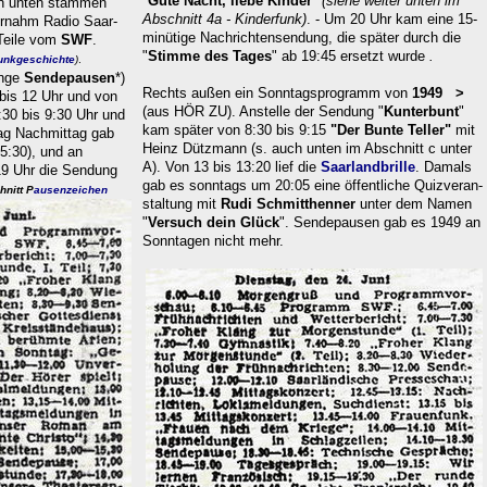
"
Gute Nacht, liebe Kinder
"
(siehe weiter unten im
n unten stammen
Abschnitt 4a - Kinderfunk)
. - Um 20 Uhr kam eine 15-
rnahm Radio Saar-
minütige Nachrichtensendung, die später durch die
Teile vom
SWF
.
"
Stimme des Tages
" ab 19:45 ersetzt wurde
.
unkgeschic
hte
)
.
ange
Sendepausen
*)
Rechts außen ein Sonntagsprogramm von
1949 >
bis 12 Uhr und von
(aus HÖR ZU). Anstelle der Sendung "
Kunterbunt
"
:30 bis 9:30 Uhr und
kam später von 8:30 bis 9:15
"Der Bunte Teller"
mit
ag Nachmittag gab
Heinz Dützmann (s. auch unten im Abschnitt c unter
5:30), und an
A). Von 13 bis
13:20 lief die
Saarlandbrille
. Damals
9 Uhr d
ie Sendung
gab es sonntags um 20:05 eine öffentliche Quizveran-
hnitt
P
ausenzeichen
staltung mit
Rudi Schmitthenner
unter dem
Namen
"
Versuch dein Glück
". Sendepausen gab es 1949 an
Sonntagen nicht mehr.