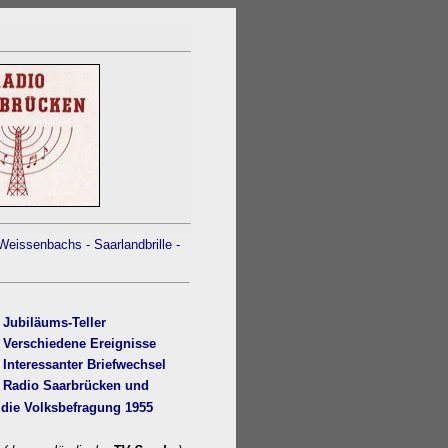
Weissenbach
s
- Saarlandbrille
-
Jubiläums-Teller
)
Ve
rschiedene Ereignisse
Interessanter Briefwechsel
)
Radio Saarbrücken
und
e Volksbefra
gung 1955