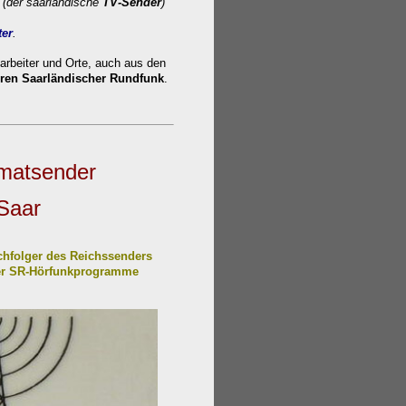
(der saarländische
TV-Sender
)
ter
.
arbeiter und Orte, auch aus den
hren Saarländischer Rundfunk
.
matsen
der
Saar
chfolger des Reichssenders
der SR-Hörfunkprogramme