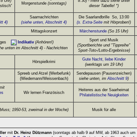
 8 Uhr)
8:30)
-
mehr dazu siehe unter
Morgenstunde
(sonntags)
stisch“
dieser Tabelle! *)
Saarnachrichten
Die Saarlandbrille So, 13:00
tt 4)
(siehe unten, Abschnitt 4)
(s. Extra-Seite
mit Hörproben!)
Mittagskonzert
Märchenstunde
(So 15 Uhr)
Sport und Musik
ages
Indikativ
(Anhören!)
(Sportberichte und "Tippreihe"
e unten im Abschnitt 4) - Nachrichten
Sport-Toto-/Lotto-Ergebnisse)
Gute Nacht, liebe Kinder
Hörspielkrimi
(werktags um 19 Uhr)
Spreeb und Atzel (Werbefunk)
Sendepausen
(Pausenzeichen)
(Wiedemann/Weissenbach)
siehe unten, im
Abschnitt 9
)
mit
Heiteres aus der Saarheimat
es
Wir lernen Französisch
Philatelistische Neuigkeiten
lbfuss; 1950-53, zweimal in der Woche)
Musik für alle
ller
mit
Dr. Heinz Dützmann
(sonntags ab halb 9 auf MW, ab 1963 auch um 