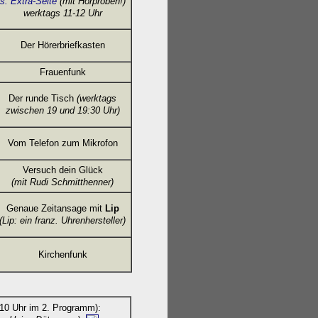
s. Extra-Seite
(mit Hörproben!)
werktags 11-12 Uhr
Der Hörerbriefkasten
Frauenfunk
Der runde Tisch
(werktags
zwischen 19 und 19:30 Uhr)
Vom Telefon zum Mikrofon
Versuch dein Glück
(mit Rudi Schmitthenner
)
Genaue Zeitansage mit
Lip
(Lip: ein franz. Uhrenhersteller)
Kirchenfunk
10 Uhr im 2. Programm):