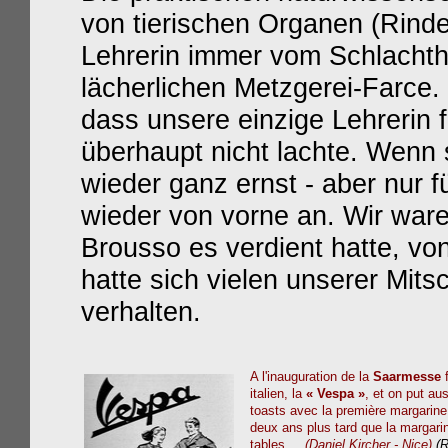
von tierischen Organen (Rinde
Lehrerin immer vom Schlachtho
lächerlichen Metzgerei-Farce.
dass unsere einzige Lehrerin
überhaupt nicht lachte. Wenn 
wieder ganz ernst - aber nur f
wieder von vorne an. Wir wa
Brousso es verdient hatte, vo
hatte sich vielen unserer Mits
verhalten.
A l'inauguration de la
Saarmesse
f
italien, la
« Vespa »
, et on put au
toasts avec la première margarin
deux ans plus tard que la margari
tables.....
(Daniel Kircher - Nice)
(