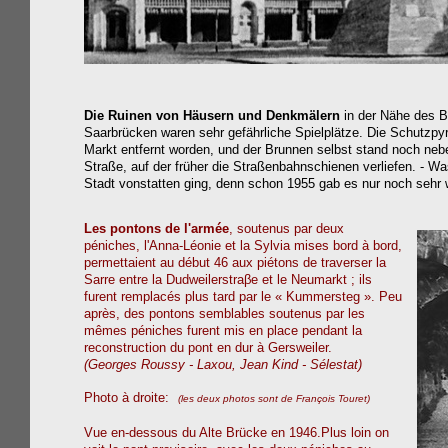
Die Ruinen von Häusern und Denkmälern
in der Nähe des B
Saarbrücken waren sehr gefährliche Spielplätze. Die Schutzp
Markt entfernt worden, und der Brunnen selbst stand noch neb
Straße, auf der früher die Straßenbahnschienen verliefen. - 
Stadt vonstatten ging, denn schon 1955 gab es nur noch seh
Les pontons de l'armée
, soutenus par deux
péniches, l'Anna-Léonie et la Sylvia mises bord à bord,
permettaient au début 46 aux piétons de traverser la
Sarre entre la Dudweilerstraβe et le Neumarkt ; ils
furent remplacés plus tard par le « Kummersteg ». Peu
après, des pontons semblables soutenus par les
mêmes péniches furent mis en place pendant la
reconstruction du pont en dur à Gersweiler.
(Georges Roussy - Laxou, Jean Kind -
Sélestat)
Photo à droite:
(les deux photos sont de François Touret)
Vue en-dessous du Alte Brücke en 1946.Plus loin on