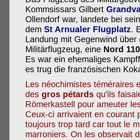
Kommsissars Gilbert
Grandva
Ollendorf war, landete bei se
dem
St Arnual
er Flugplatz
.
E
Landung mit Gegenwind über d
Militärflugzeug, eine
Nord 110
Es war ein ehemaliges Kampff
es trug die französischen Ko
Les néochimistes téméraires e
des
gros pétards
qu'ils faisa
Römerkastell pour ameuter les
Ceux-ci arrivaient en courant 
toujours trop tard car tout le 
marroniers. On les observait
d