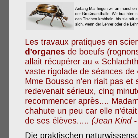
Anfang Mai fingen wir an manche
der Großmarkthalle. Wir brachten s
den Tischen krabbeln, bis sie mi
sich, wenn der Lehrer oder die Leh
Les travaux pratiques en scien
d'organes
de boeufs (rognons,
allait récupérer au « Schlacht
vaste rigolade de séances de c
Mme Bousso
n'en riait pas et 
redevenait sérieux, cinq minu
recommencer après....
Madame
chahute un peu car elle n'étai
de ses élèves.....
(Jean Kind -
Die praktischen naturwissensc