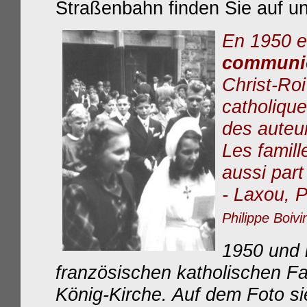
Straßenbahn finden Sie auf u
En 1950 e
communio
Christ-Roi
catholique
des auteur
Les famill
aussi part
- Laxou, P
Philippe Boivi
1950 und i
französischen katholischen Fa
König-Kirche. Auf dem Foto si