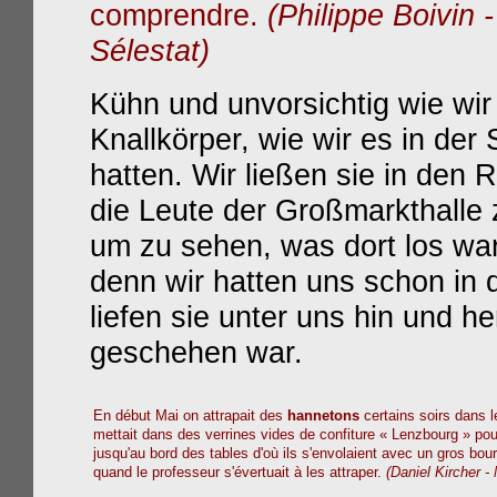
comprendre.
(Philippe Boivin 
Sélestat)
Kühn und unvorsichtig wie wir
Knallkörper, wie wir es in der
hatten. Wir ließen sie in den
die Leute der Großmarkthalle 
um zu sehen, was dort los wa
denn wir hatten uns schon in
liefen sie unter uns hin und h
geschehen war.
En début
Mai
on attrapait
des
hannetons
certains soirs dans l
mettait dans des verrines vides
de confiture « Lenzbourg »
pou
jusqu'au bord des tables d'où ils s'envolaient avec un gros bo
quand le professeur s'évertuait
à
les attraper.
(Daniel Kircher -