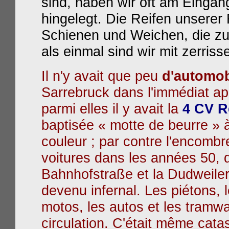
sind, haben wir oft am Eingan
hingelegt. Die Reifen unserer 
Schienen und Weichen, die z
als einmal sind wir mit zerr
Il n'y avait que peu
d'automob
Sarrebruck dans l'immédiat ap
parmi elles il y avait la
4 CV R
baptisée « motte de beurre » 
couleur ; par contre l'encomb
voitures dans les années 50, 
Bahnhofstraße et la Dudweilers
devenu infernal. Les piétons, l
motos, les autos et les tramwa
circulation. C'était même cata