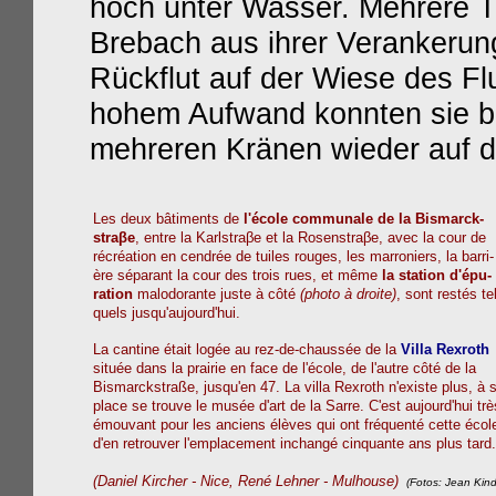
hoch unter Wasser. Mehrere Tr
Brebach aus ihrer Verankerung
Rückflut auf der Wiese des Flu
hohem Aufwand konnten sie b
mehreren Kränen wieder auf d
Les deux bâtiments de
l'école communale de la Bismarck-
straβe
, entre la Karlstraβe
et la Rosenstra
βe, avec la cour de
récréation en cendrée de tuiles rouges, les marroniers, la barri-
ère séparant la cour des trois rues, et même
la station d'épu-
ration
malodorante juste à côté
(photo à droite)
, sont restés
te
quels jusqu'aujourd'hui.
La cantine était logée au rez-de-chaussée de la
Villa
Rexroth
située dans la prairie en face de l'école, de l'autre côté de la
Bismarckstraße, jusqu'en 47. La villa Rexroth n'existe plus, à 
place se trouve le musée d'art de la Sarre. C'est aujourd'hui trè
émouvant pour les anciens élèves qui ont fréquenté cette écol
d'en retrouver l'emplacement inchangé cinquante ans plus tard.
(Daniel Kircher - Nice, René Lehner - Mulhouse)
(Fotos: Jean Kind