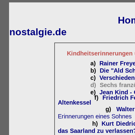
Hom
nostalgie.de
Kindheitserinnerungen u
a)
Rainer Frey
b)
Die "Ald Sc
c)
Verschieden
d)
Sechs franz
e)
Jean Kind - 
f)
Friedrich F
Altenkessel
g)
Walte
Erinnerungen eines Sohnes
h)
Kurt Diedrich
das Saarland zu verlassen