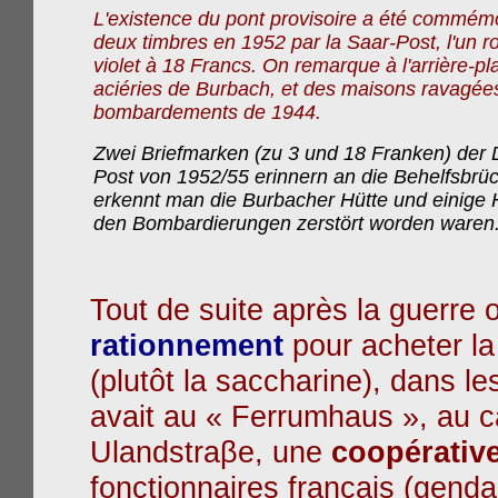
L'existence du pont provisoire a été commémo
deux
timbre
s en 1952 par la Saar-Post, l'un r
violet à 18 Francs. On remarque à l'arrière-pla
aciéries de Burbach, et des maisons ravagées
bombardements de 1944.
Zwei Briefmarken (zu 3 und 18 Franken) der 
Post von 1952/55 erinnern an die Behelfsbrüc
erkennt man die Burbacher Hütte und einige 
den Bombardierungen zerstört worden waren
Tout de suite après la guerre 
rationnement
pour acheter la
(plutôt la saccharine), dans l
avait au « Ferrumhaus », au ca
Ulandstraβe, une
coopérativ
fonctionnaires français (
genda