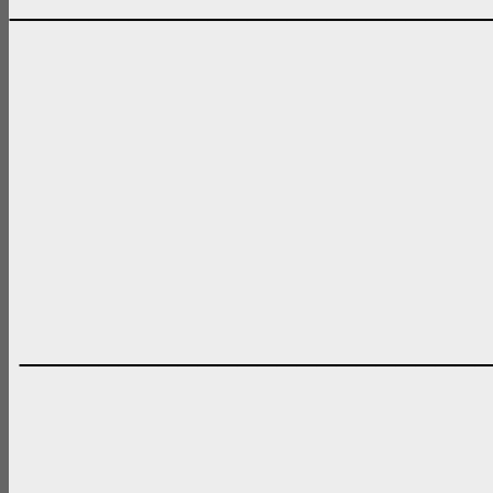
________________________
_______________________